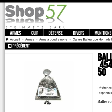
ARMES
CUIR
DÉFENSE
DIVERS
MUNITIONS
Accueil
>
Armes
>
Arme à poudre noire
>
Ogives Balleurope Hornady
PRÉCÉDENT
:: BALLES RONDES 44 CAL .451 BALLEUROPE SAC DE 50
BAL
.454
50
Référence
Disponibili
Balles r