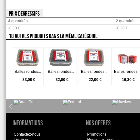
PRIX DÉGRESSIFS
4 quantités
2 quantités
-0,30 €
-0,20 €
18 AUTRES PRODUITS DANS LA MÊME CATÉGORIE :
Balles rondes...
Balles rondes...
Balles rondes...
Balles rondes..
33,00 €
32,00 €
22,00 €
16,30 €
Informations
Nos offres
Contactez-nous
Promotions
Livraison
Nouveaux produits