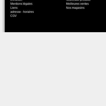
Mentions légales
Meilleures ventes
Liens
Nos magasins
adresse - horaires
CGV