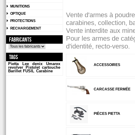
MUNITIONS
Vente d'armes à poudre n
OPTIQUE
PROTECTIONS
carabines, collection, ba
RECHARGEMENT
Vente interdite aux min
Pour les armes de catég
Fabricants
d'identité, recto-verso.
Tags
Pietta
Lee
denix
Umarex
ACCESSOIRES
revolver
Pistolet
cartouche
Barillet
FUSIL
Carabine
CARCASSE FERMÉE
PIÈCES PIETTA