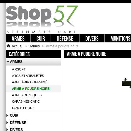
ARMES
CUIR
DÉFENSE
DIVERS
MUNITIONS
Accueil
>
Armes
>
Arme à poudre noire
ARME À POUDRE NOIRE
Catégories
ARMES
AIRSOFT
ARCS ET ARBALÈTES
ARME À AIR COMPRIMÉ
ARME À POUDRE NOIRE
ARMES RÉPLIQUES
CARABINES CAT C
LANCE PIERRE
CUIR
DÉFENSE
DIVERS