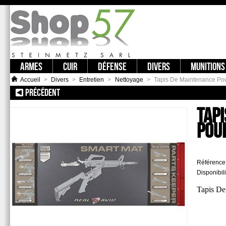
ARMES
CUIR
DÉFENSE
DIVERS
MUNITIONS
Accueil
>
Divers
>
Entretien
>
Nettoyage
>
Tapis De Maintenance Po
PRÉCÉDENT
:: TAPIS ABSORBANT DE TRAVAIL OU DE PRÉSENTATION
TAP
POU
Référence
Disponibili
Tapis De