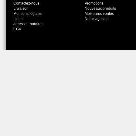
Contactez-nous
Promotions
Livraison
Nouveaux produits
Mentions légales
Meilleures ventes
Liens
Nos magasins
adresse - horaires
CGV