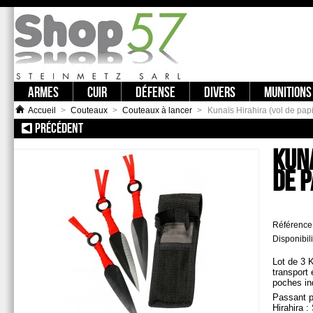
ARMES
CUIR
DÉFENSE
DIVERS
MUNITIONS
Accueil
>
Couteaux
>
Couteaux à lancer
>
Kunaïs Hirahira (vol de papi
PRÉCÉDENT
:: 3 POINTES DE JET KAKI
KUNA
DE P
Référence
Disponibili
Lot de 3 
transport 
poches ind
Passant p
Hirahira :