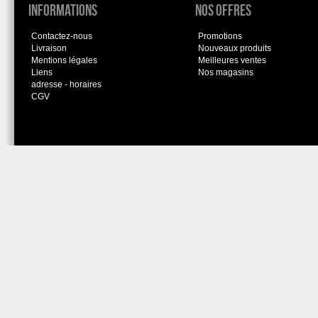
Informations
Nos offres
Contactez-nous
Promotions
Livraison
Nouveaux produits
Mentions légales
Meilleures ventes
Liens
Nos magasins
adresse - horaires
CGV