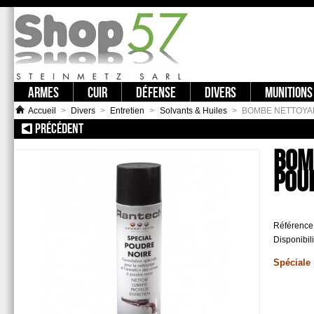
ARMES
CUIR
DÉFENSE
DIVERS
MUNITIONS
Accueil
>
Divers
>
Entretien
>
Solvants & Huiles
>
BOMBE NETTOYA
PRÉCÉDENT
:: BURETTE D'HUILE ARMISTOL
BOM
POU
Référence
Disponibili
Spéciale 