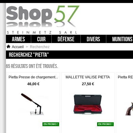
ARMES
CUIR
DÉFENSE
DIVERS
MUNITIONS
Accueil
>
Recherchez
RECHERCHEZ "PIETTA"
65
résultats ont été trouvés.
Pietta Presse de chargement...
MALLETTE VALISE PIETTA
Pietta 
46,00 €
27,50 €
EN PROMO !
EN PROMO !