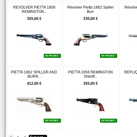
REVOLVER PIETTA 1858
Révolver Pietta 1862 Spiller
Révolve
REMINGTON...
Burr
355,00 €
330,00 €
EN PROMO !
EN PROMO !
PIETTA 1862 SPILLER AND
PIETTA 1858 REMINGTON
REPLIQ
BURR...
Shériff...
412,00 €
355,00 €
EN PROMO !
EN PROMO !