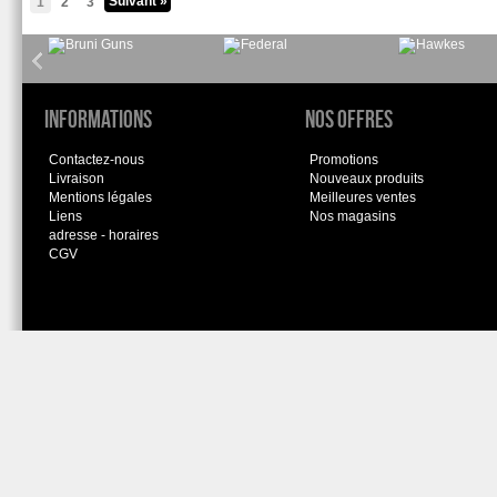
Suivant »
1
2
3
Informations
Nos offres
Contactez-nous
Promotions
Livraison
Nouveaux produits
Mentions légales
Meilleures ventes
Liens
Nos magasins
adresse - horaires
CGV