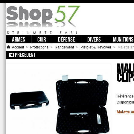
ARMES
CUIR
DÉFENSE
DIVERS
MUNITIONS
Accueil
>
Protections
>
Rangement
>
Pistolet & Revolver
>
Malette a
PRÉCÉDENT
:: MALLETTES POUR ARME DE POING
MAL
CLIP
Référence
Disponibili
Malette a