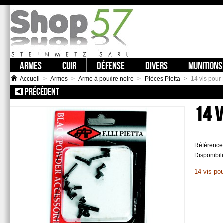
ARMES
CUIR
DÉFENSE
DIVERS
MUNITIONS
Accueil
>
Armes
>
Arme à poudre noire
>
Pièces Pietta
>
14 vis pour
PRÉCÉDENT
:: SET 8 VIS POUR REMINGTON 1858
14 V
Référence
Disponibili
14 vis po