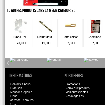
15 AUTRES PRODUITS DANS LA MÊME CATÉGORIE :
Tubes P.N....
Distributeur...
Porte chiffon
Cheminée...
20,60 €
11,00 €
2,30 €
7,60 €
Informations
Nos offres
Contactez-nous
Promotions
Livraison
Nouveaux produits
Mentions légales
Meilleures ventes
Liens
Nos magasins
adresse - horaires
CGV