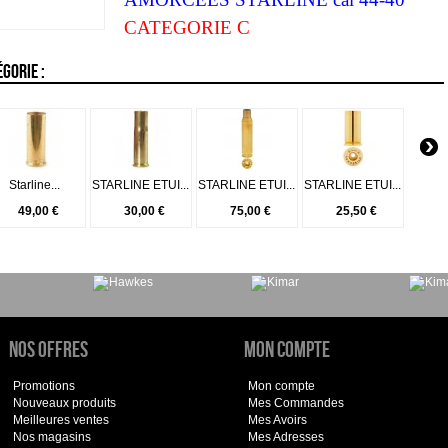
CATEGORIE C
GORIE :
Starline...
STARLINE ETUI...
STARLINE ETUI...
STARLINE ETUI...
49,00 €
30,00 €
75,00 €
25,50 €
Nos offres
Mon compte
Promotions
Mon compte
Nouveaux produits
Mes Commandes
Meilleures ventes
Mes Avoirs
Nos magasins
Mes Adresses