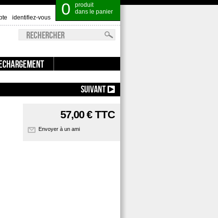
0
produit
dans le panier
pte
identifiez-vous
ECHARGEMENT
5 COLT ( LONG COLT )X100 ::
SUIVANT
57,00 €
TTC
Envoyer à un ami