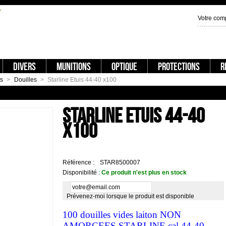
Votre com
DIVERS
MUNITIONS
OPTIQUE
PROTECTIONS
R
s
>
Douilles
>
Starline Etuis 44-40 x100
EM MAG X100
STARLINE ETUIS 4
STARLINE ETUIS 44-40
X100
Référence :
STAR8500007
Disponibilité :
Ce produit n'est plus en stock
Prévenez-moi lorsque le produit est disponible
100 douilles vides laiton NON
AMORCEES STARLINE cal 44-40