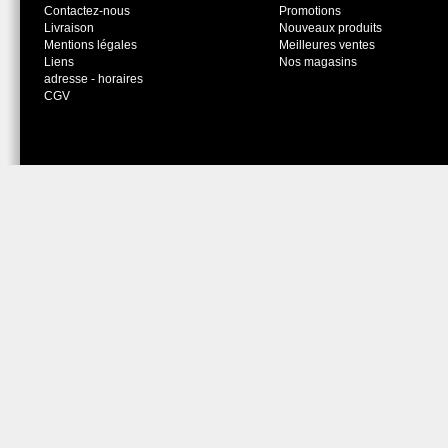
Contactez-nous
Promotions
Livraison
Nouveaux produits
Mentions légales
Meilleures ventes
Liens
Nos magasins
adresse - horaires
CGV