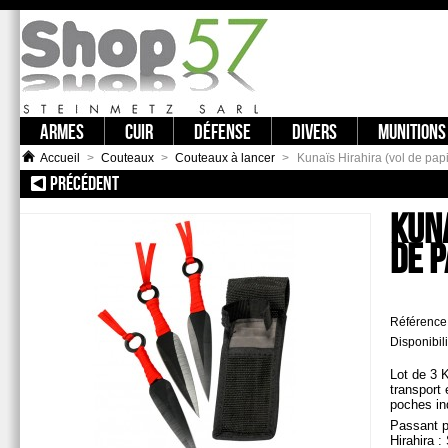
ARMES
CUIR
DÉFENSE
DIVERS
MUNITIONS
Accueil
>
Couteaux
>
Couteaux à lancer
>
Kunaïs Hirahira (vol de papi
PRÉCÉDENT
:: 3 POINTES DE JET KAKI
KUNA
DE P
Référence
Disponibili
Lot de 3 
transport 
poches ind
Passant p
Hirahira :