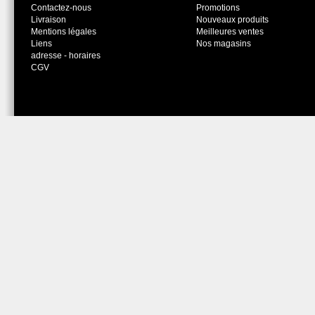
Contactez-nous
Promotions
Livraison
Nouveaux produits
Mentions légales
Meilleures ventes
Liens
Nos magasins
adresse - horaires
CGV