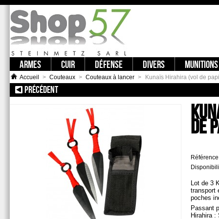
ARMES
CUIR
DÉFENSE
DIVERS
MUNITIONS
Accueil
>
Couteaux
>
Couteaux à lancer
>
Kunaïs Hirahira (vol de papi
PRÉCÉDENT
:: 3 POINTES DE JET KAKI
KUNA
DE P
Référence
Disponibili
Lot de 3 
transport 
poches ind
Passant p
Hirahira :