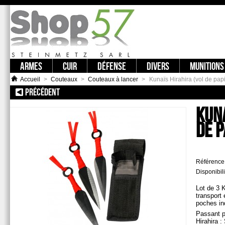
ARMES
CUIR
DÉFENSE
DIVERS
MUNITIONS
Accueil
>
Couteaux
>
Couteaux à lancer
>
Kunaïs Hirahira (vol de papi
PRÉCÉDENT
:: 3 POINTES DE JET KAKI
KUNA
DE P
Référence
Disponibili
Lot de 3 
transport 
poches ind
Passant p
Hirahira :