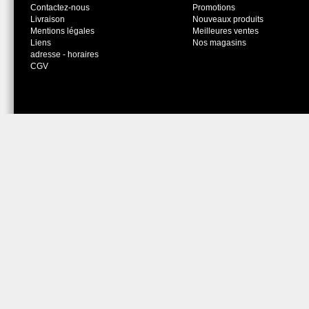
Contactez-nous
Promotions
Livraison
Nouveaux produits
Mentions légales
Meilleures ventes
Liens
Nos magasins
adresse - horaires
CGV