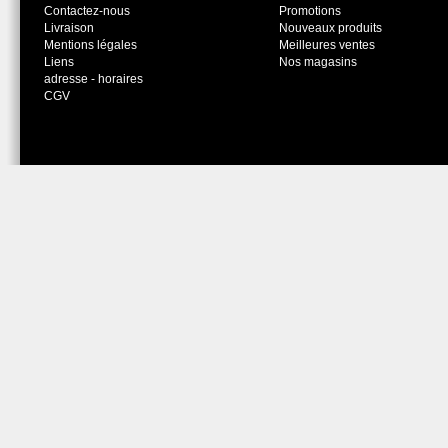
Contactez-nous
Promotions
Livraison
Nouveaux produits
Mentions légales
Meilleures ventes
Liens
Nos magasins
adresse - horaires
CGV