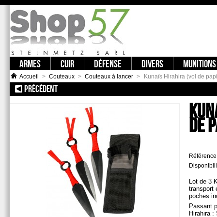
ARMES
CUIR
DÉFENSE
DIVERS
MUNITIONS
Accueil
>
Couteaux
>
Couteaux à lancer
>
Kunaïs Hirahira (vol de papi
PRÉCÉDENT
:: 3 POINTES DE JET KAKI
KUNA
DE P
Référence
Disponibili
Lot de 3 
transport 
poches ind
Passant p
Hirahira :