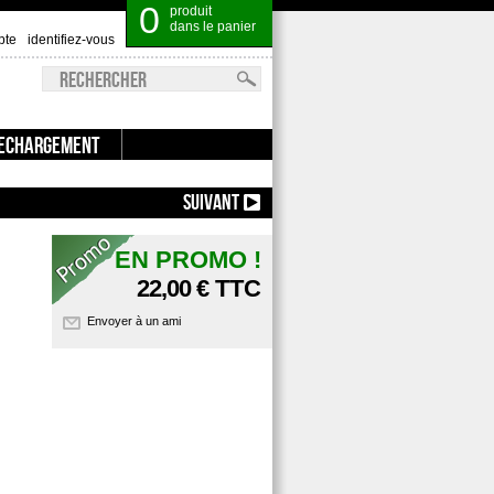
0
produit
dans le panier
pte
identifiez-vous
ECHARGEMENT
ARTOUCHE UMAREX 88 GR ::
SUIVANT
EN PROMO !
22,00 €
TTC
Envoyer à un ami