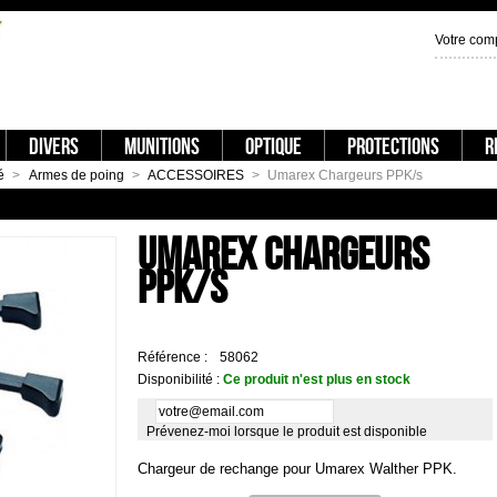
Votre com
DIVERS
MUNITIONS
OPTIQUE
PROTECTIONS
R
é
>
Armes de poing
>
ACCESSOIRES
>
Umarex Chargeurs PPK/s
P X3
C
UMAREX CHARGEURS
PPK/S
Référence :
58062
Disponibilité :
Ce produit n'est plus en stock
Prévenez-moi lorsque le produit est disponible
Chargeur de rechange pour Umarex Walther PPK.