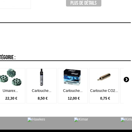
PLUS DE DÉTAILS
ÉGORIE :
Umarex...
Cartouche...
Cartouche...
Cartouche CO2...
bou
22,30 €
8,50 €
12,00 €
0,75 €