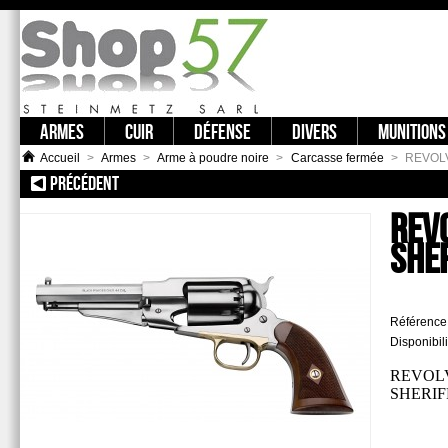
ARMES
CUIR
DÉFENSE
DIVERS
MUNITIONS
Accueil
>
Armes
>
Arme à poudre noire
>
Carcasse fermée
>
REVOLV
PRÉCÉDENT
:: PIETTA REMINGTON 1858 NEW ARMY CAL. 44
REV
SHER
Référence
Disponibili
REVOLV
SHERIF