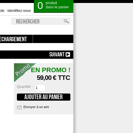
0
produit
dans le panier
pte
identifiez-vous
ECHARGEMENT
ROUND BALL MOLD DC 451 ::
SUIVANT
EN PROMO !
59,00 €
TTC
Quantité :
Envoyer à un ami