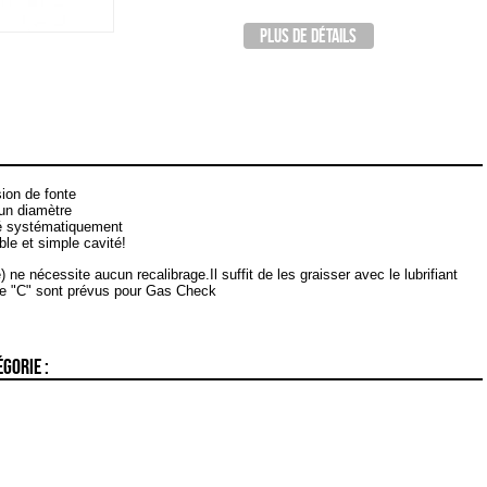
PLUS DE DÉTAILS
ion de fonte
 un diamètre
ré systématiquement
le et simple cavité!
e nécessite aucun recalibrage.Il suffit de les graisser avec le lubrifiant
pe "C" sont prévus pour Gas Check
GORIE :