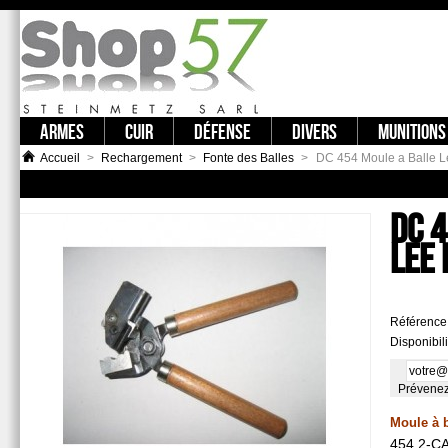
ARMES
CUIR
DÉFENSE
DIVERS
MUNITIONS
Accueil
>
Rechargement
>
Fonte des Balles
>
DC 454 Moule a Balle L
DC 4
LEE
Référence
Disponibili
Prévenez-
Moule à b
454 2-C