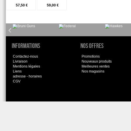
57,50 €
59,00 €
Informations
Nos offres
Contactez-nous
Promotions
Livraison
Nouveaux produits
Mentions légales
Meilleures ventes
Liens
Nos magasins
adresse - horaires
CGV