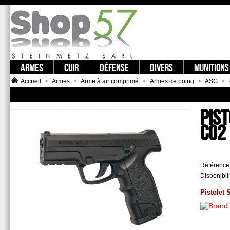
ARMES
CUIR
DÉFENSE
DIVERS
MUNITIONS
Accueil
>
Armes
>
Arme à air comprimé
>
Armes de poing
>
ASG
>
PIS
CO2
Référence
Disponibili
Pistolet 