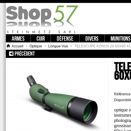
ARMES
CUIR
DÉFENSE
DIVERS
MUNITIONS
Accueil
>
Optique
>
Longue-Vue
>
TELESCOPE KONUS 20-60X80 K
PRÉCÉDENT
:: TELESCOPE KONUS 20-60X100 KONUSPOT-100
TEL
60X
Référence
Disponibili
optique 
instrumen
photogra
grossiss
60x) à u