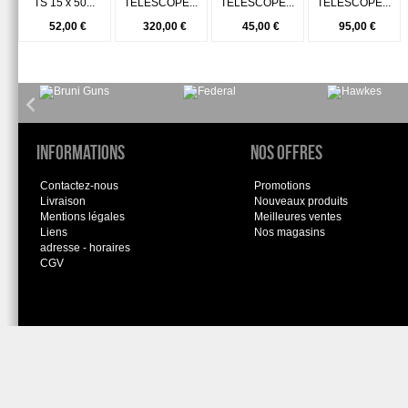
TS 15 x 50...
TELESCOPE...
TELESCOPE...
TELESCOPE...
52,00 €
320,00 €
45,00 €
95,00 €
Informations
Nos offres
Contactez-nous
Promotions
Livraison
Nouveaux produits
Mentions légales
Meilleures ventes
Liens
Nos magasins
adresse - horaires
CGV