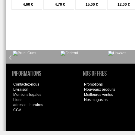
4,60 €
4,70 €
15,00 €
12,00 €
Informations
Nos offres
Contactez-nous
Promotions
Livraison
Nouveaux produits
Mentions légales
Meilleures ventes
Liens
Nos magasins
adresse - horaires
CGV