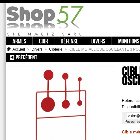
ARMES
CUIR
DÉFENSE
DIVERS
MUNITIONS
Accueil
>
Divers
>
Ciblerie
>
CIBLE METALLIQUE OSCILLANTE 3 PO
PRÉCÉDENT
:: CIBLE MÉTALLIQUE OSCILLANTE AIR ST1
CIBL
OSCI
Référence
Disponibili
Prévenez-
Cible mét