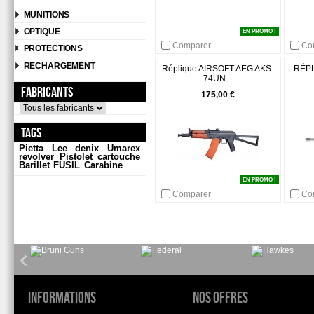
MUNITIONS
OPTIQUE
EN PROMO !
Comparer
Co
PROTECTIONS
RECHARGEMENT
Réplique AIRSOFT AEG AKS-
RÉPL
74UN...
Fabricants
175,00 €
Tags
Pietta
Lee
denix
Umarex
revolver
Pistolet
cartouche
Barillet
FUSIL
Carabine
EN PROMO !
Comparer
Co
Informations
Nos offres