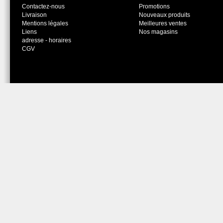
Contactez-nous
Promotions
Livraison
Nouveaux produits
Mentions légales
Meilleures ventes
Liens
Nos magasins
adresse - horaires
CGV