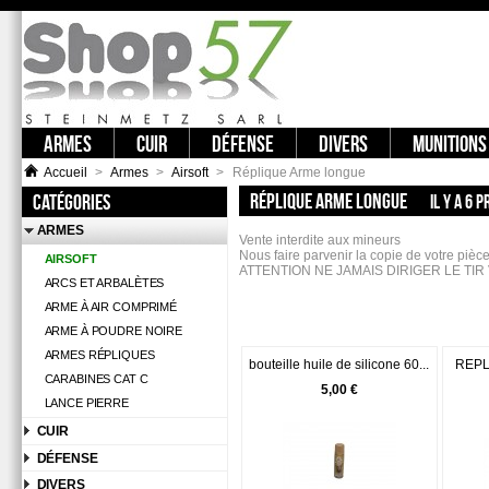
ARMES
CUIR
DÉFENSE
DIVERS
MUNITIONS
Accueil
>
Armes
>
Airsoft
>
Réplique Arme longue
RÉPLIQUE ARME LONGUE
Catégories
Il y a 6 p
ARMES
Vente interdite aux mineurs
Nous faire parvenir la copie de votre pièce 
AIRSOFT
ATTENTION NE JAMAIS DIRIGER LE TI
ARCS ET ARBALÈTES
ARME À AIR COMPRIMÉ
ARME À POUDRE NOIRE
ARMES RÉPLIQUES
bouteille huile de silicone 60...
REPL
CARABINES CAT C
5,00 €
LANCE PIERRE
CUIR
DÉFENSE
DIVERS