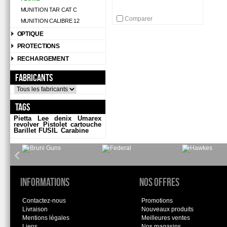
MUNITION TAR CAT C
Comparer
MUNITION CALIBRE 12
OPTIQUE
PROTECTIONS
RECHARGEMENT
Fabricants
Tags
Pietta
Lee
denix
Umarex
revolver
Pistolet
cartouche
Barillet
FUSIL
Carabine
Informations
Nos offres
Contactez-nous
Promotions
Livraison
Nouveaux produits
Mentions légales
Meilleures ventes
Liens
Nos magasins