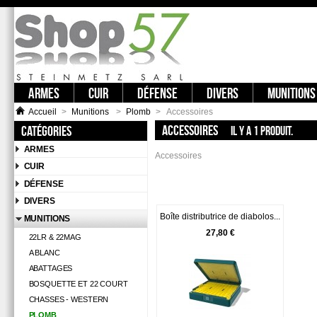
ARMES
CUIR
DÉFENSE
DIVERS
MUNITIONS
Accueil
>
Munitions
>
Plomb
>
Accessoires
ACCESSOIRES
Catégories
Il y a 1 produit.
ARMES
Accessoires
CUIR
DÉFENSE
DIVERS
Boîte distributrice de diabolos...
MUNITIONS
27,80 €
22LR & 22MAG
A BLANC
ABATTAGES
BOSQUETTE ET 22 COURT
CHASSES - WESTERN
PLOMB